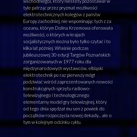
wschodniego), który niestety pozostawał w
tyle patrząc przez pryzmat możliwości
elektrotechnicznych kolegów z państw
Europy zachodniej, nie wspominając tych z za
oceanu, którym Dolina Krzemowa oferowała
możliwości, o których w krajach
socjalistycznych można było tylko czytać i to
kilka lat później. Właśnie podczas
jubileuszowej 30 edycji Targów Poznańskich
zorganizowanych w 1977 roku dla
międzynarodowych wystawców, elbląski
elektrotechnik po raz pierwszy mógł
podziwiać wśród zaprezentowanych nowości
konstrukcyjnych sprzętu radiowo-
telewizyjnego i technologicznego
elementarny model gry telewizyjnej, który
od tego dnia spędzał mu sen z powiek do
początków rozpoczęcia nowej dekady... ale o
tym w kolejnym odcinku cyklu.