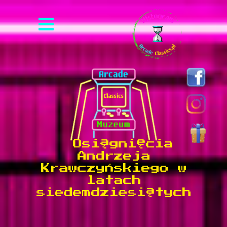
Osiągnięcia
Andrzeja
Krawczyńskiego w
latach
siedemdziesiątych