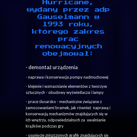
Hurricane,
wydany przez adp
Gauselmann w
1993 roku,
którego zakres
prac
renowacyjnych
obejmował:
- demontaż urządzenia
- naprawa i konserwacja pompy nadmuchowej
- klejenie i wzmacnianie elementów z tworzyw
sztucznych - obudowy wyświetlacza i lampy
- prace ślusarsko - mechaniczne związane z
zamocowaniami bramek, jak również naprawą i
konserwacją mechanizmów znajdujących się w
ich wnętrzu, odpowiedzialnych za uwalnianie
krążków podczas gry
- usunięcie zniszczonych grafik znajdujących się