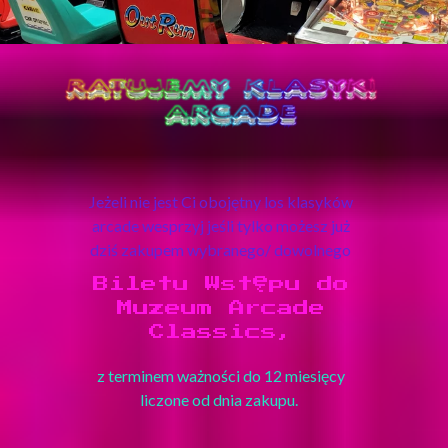
Jeżeli nie jest Ci obojętny los klasyków
arcade wesprzyj jeśli tylko możesz już
dziś zakupem wybranego/ dowolnego
Biletu Wstępu do
Muzeum Arcade
Classics,
z terminem ważności do 12 miesięcy
liczone od dnia zakupu.