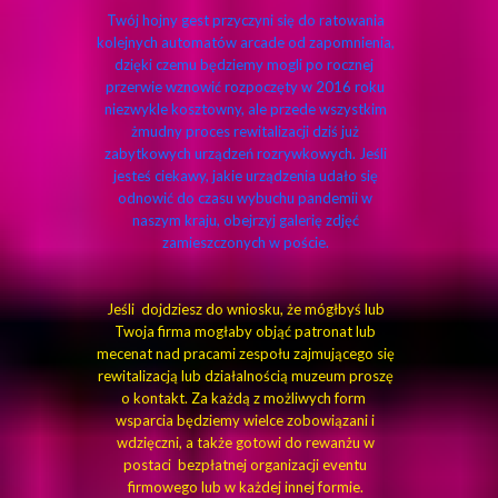
Twój hojny gest przyczyni się do ratowania
kolejnych automatów arcade od zapomnienia,
dzięki czemu będziemy mogli po rocznej
przerwie wznowić rozpoczęty w 2016 roku
niezwykle kosztowny, ale przede wszystkim
żmudny proces rewitalizacji dziś już
zabytkowych urządzeń rozrywkowych. Jeśli
jesteś ciekawy, jakie urządzenia udało się
odnowić do czasu wybuchu pandemii w
naszym kraju, obejrzyj galerię zdjęć
zamieszczonych w poście.
Jeśli dojdziesz do wniosku, że mógłbyś lub
Twoja firma mogłaby objąć patronat lub
mecenat nad pracami zespołu zajmującego się
rewitalizacją lub działalnością muzeum proszę
o kontakt. Za każdą z możliwych form
wsparcia będziemy wielce zobowiązani i
wdzięczni, a także gotowi do rewanżu w
postaci bezpłatnej organizacji eventu
firmowego lub w każdej innej formie.